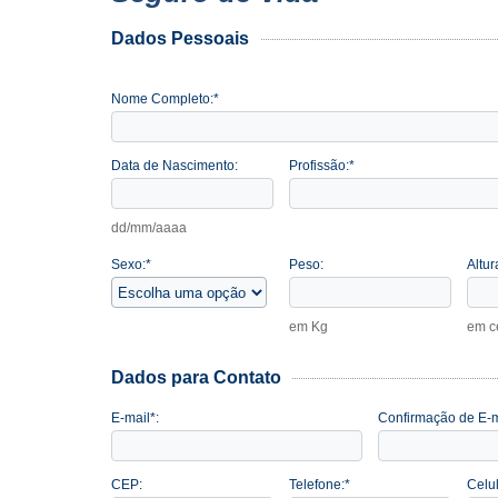
Dados Pessoais
Nome Completo:*
Data de Nascimento:
Profissão:*
dd/mm/aaaa
Sexo:*
Peso:
Altur
em Kg
em c
Dados para Contato
E-mail*:
Confirmação de E-m
CEP:
Telefone:*
Celul