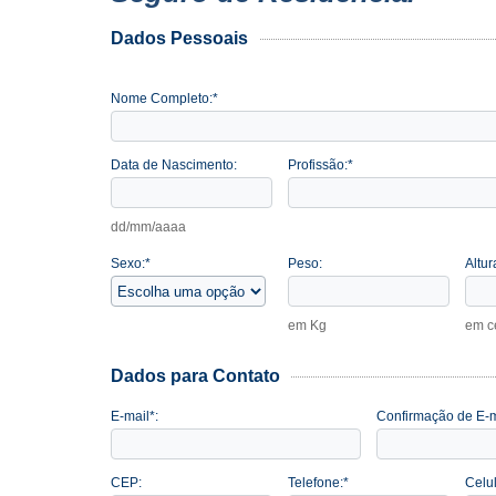
Dados Pessoais
Nome Completo:*
Data de Nascimento:
Profissão:*
dd/mm/aaaa
Sexo:*
Peso:
Altur
em Kg
em c
Dados para Contato
E-mail*:
Confirmação de E-m
CEP:
Telefone:*
Celul